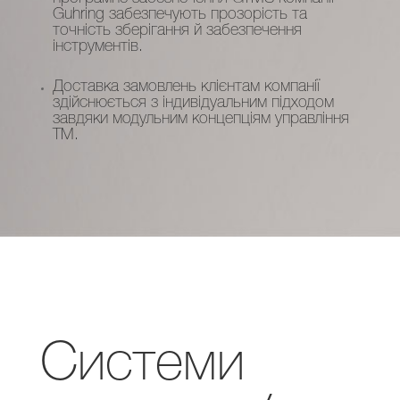
Guhring забезпечують прозорість та
точність зберігання й забезпечення
інструментів.
Доставка замовлень клієнтам компанії
здійснюється з індивідуальним підходом
завдяки модульним концепціям управління
TM.
Системи