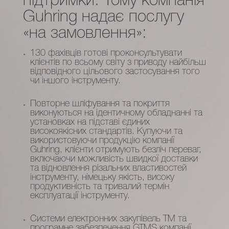
підтримки. Тому компанія
Guhring надає послугу
«на замовлення»:
130 фахівців готові проконсультувати
клієнтів по всьому світу з приводу найбільш
відповідного цільового застосування того
чи іншого інструменту.
Повторне шліфування та покриття
виконуються на ідентичному обладнанні та
установках на підставі єдиних
високоякісних стандартів. Купуючи та
використовуючи продукцію компанії
Guhring, клієнти отримують безліч переваг,
включаючи можливість швидкої доставки
та відновлення різальних властивостей
інструменту, німецьку якість, високу
продуктивність та тривалий термін
експлуатації інструменту.
Системи електронних закупівель TM та
програмне забезпечення GTMS компанії