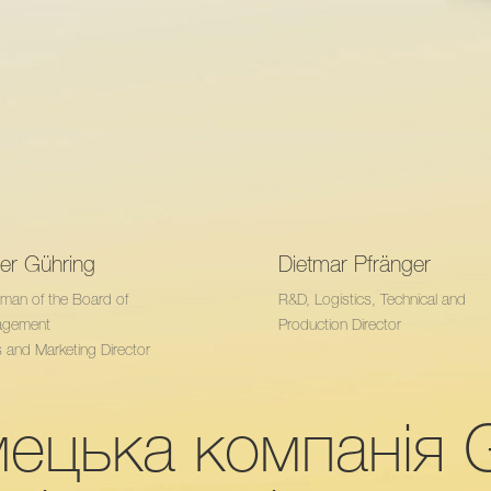
ver Gühring
Dietmar Pfränger
rman of the Board of
R&D, Logistics, Technical and
agement
Production Director
 and Marketing Director
мецька компанія 