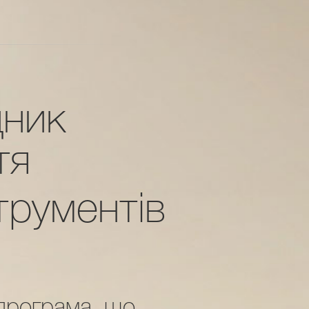
дник
тя
трументів