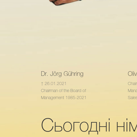
Dr. Jörg Gühring
Oli
† 26.01.2021
Chai
Chairman of the Board of
Man
Management 1985-2021
Sales
Сьогодні ні