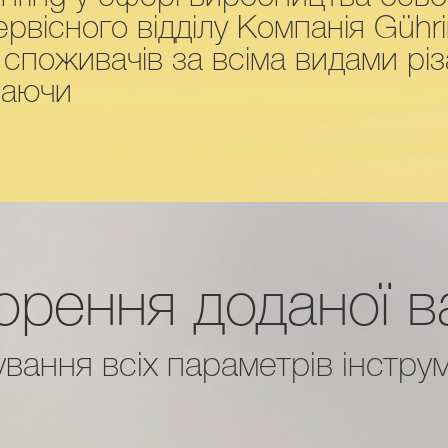
ервісного відділу Компанія Güh
 споживачів за всіма видами рі
чаючи
рення доданої в
ання всіх параметрів інстру