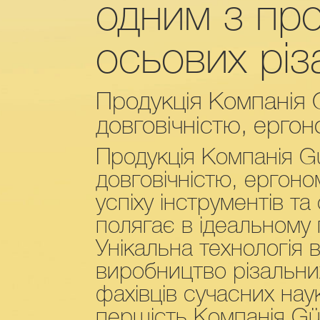
одним з про
осьових різ
Продукція Компанія 
довговічністю, ерго
Продукція Компанія G
довговічністю, ергон
успіху інструментів т
полягає в ідеальному п
Унікальна технологія
виробництво різальних
фахівців сучасних нау
першість Компанія Gü