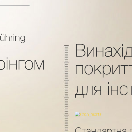
ühring
Винахі
рінгом
покрит
для інс