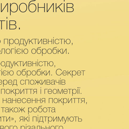
виробників
ів.
ю продуктивністю,
ологією обробки.
родуктивністю,
гією обробки. Секрет
серед споживачів
покриття і геометрії.
а нанесення покриття,
 також робота
ти», які підтримують
вого різального