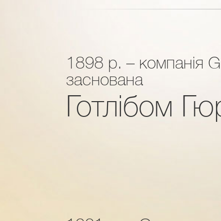
1898 р. – компанія G
заснована
Готлібом Гю