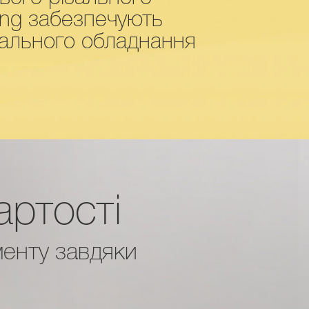
ring забезпечують
зального обладнання
артості
менту завдяки