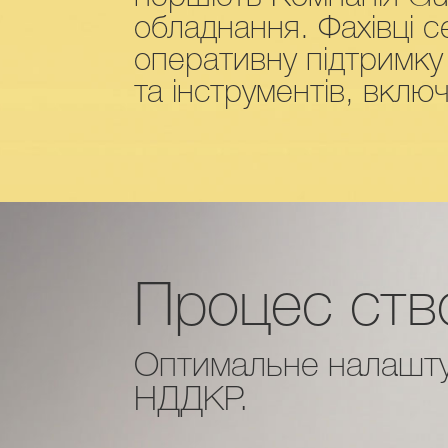
обладнання. Фахівці с
оперативну підтримку
та інструментів, вклю
Процес ство
Оптимальне налаштув
НДДКР.