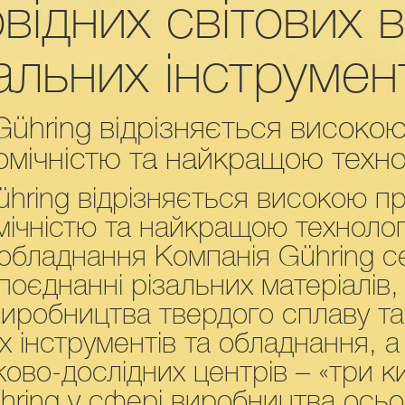
відних світових 
альних інструмент
Gühring відрізняється високо
номічністю та найкращою техн
ühring відрізняється високою п
омічністю та найкращою техноло
а обладнання Компанія Gühring 
оєднанні різальних матеріалів, 
 виробництва твердого сплаву т
 інструментів та обладнання, а
ково-дослідних центрів – «три ки
hring у сфері виробництва осьо