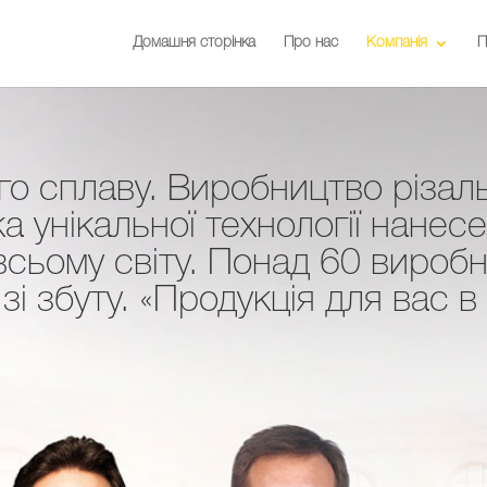
Домашня сторінка
Про нас
Компанія
П
о сплаву. Виробництво різаль
 унікальної технології нанес
всьому світу. Понад 60 вироб
зі збуту. «Продукція для вас в