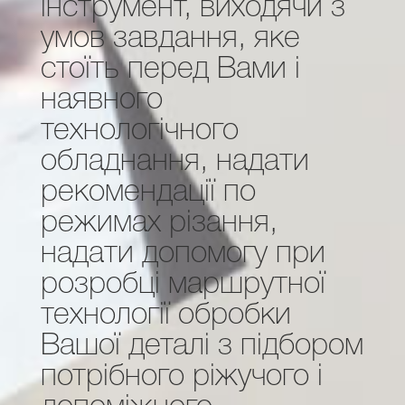
інструмент, виходячи з
умов завдання, яке
стоїть перед Вами і
наявного
технологічного
обладнання, надати
рекомендації по
режимах різання,
надати допомогу при
розробці маршрутної
технології обробки
Вашої деталі з підбором
потрібного ріжучого і