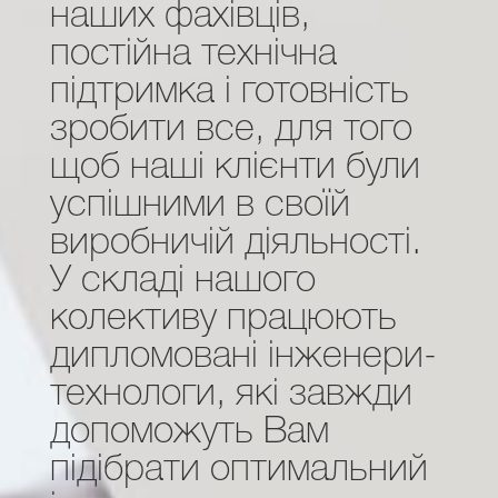
наших фахівців,
постійна технічна
підтримка і готовність
зробити все, для того
щоб наші клієнти були
успішними в своїй
виробничій діяльності.
У складі нашого
колективу працюють
дипломовані інженери-
технологи, які завжди
допоможуть Вам
підібрати оптимальний