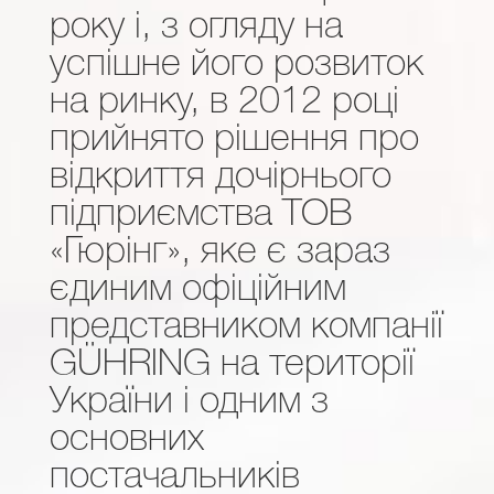
року і, з огляду на
успішне його розвиток
на ринку, в 2012 році
прийнято рішення про
відкриття дочірнього
підприємства ТОВ
«Гюрінг», яке є зараз
єдиним офіційним
представником компанії
GÜHRING на території
України і одним з
основних
постачальників