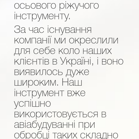
осьового ріжучого
інструменту.
За час існування
компанії ми окреслили
для себе коло наших
клієнтів в Україні, і воно
виявилось дуже
широким. Наш
інструмент вже
успішно
використовується в
авіабудуванні при
обробці таких складно